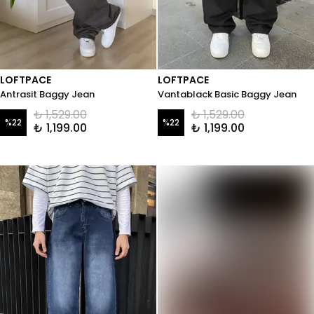
LOFTPACE
LOFTPACE
Antrasit Baggy Jean
Vantablack Basic Baggy Jean
₺ 1,529.00
₺ 1,529.00
%
22
%
22
₺ 1,199.00
₺ 1,199.00