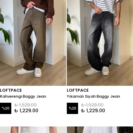
LOFTPACE
LOFTPACE
Kahverengi Baggy Jean
Yıkamalı Siyah Baggy Jean
₺ 1,529.00
₺ 1,529.00
%
20
%
20
₺ 1,229.00
₺ 1,229.00