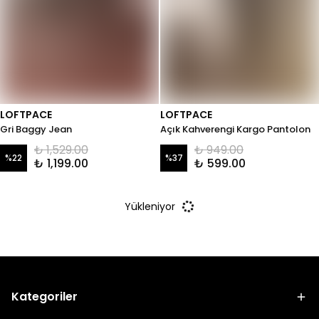
LOFTPACE
LOFTPACE
Gri Baggy Jean
Açık Kahverengi Kargo Pantolon
₺ 1,529.00
₺ 949.00
%
22
%
37
₺ 1,199.00
₺ 599.00
Yükleniyor
Kategoriler