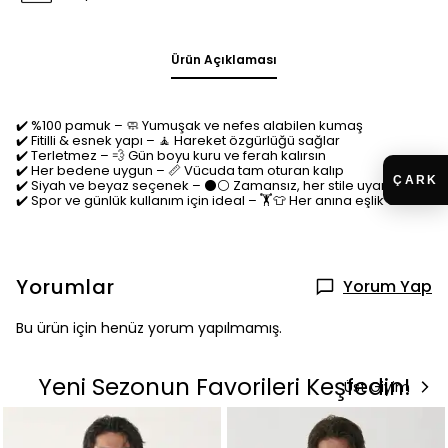
Ürün Açıklaması
✔️ %100 pamuk – 🧼 Yumuşak ve nefes alabilen kumaş
✔️
Fitilli & esnek yapı –
🧘
Hareket özgürlüğü sağlar
✔️
Terletmez –
💨
Gün boyu kuru ve ferah kalırsın
✔️
Her bedene uygun –
📏
Vücuda tam oturan kalıp
✔️
Siyah ve beyaz seçenek –
⚫⚪
Zamansız, her stile uyar
✔️
Spor ve günlük kullanım için ideal –
🏋️👕
Her anına eşlik ederiz
Yorumlar
Yorum Yap
Bu ürün için henüz yorum yapılmamış.
Yeni Sezonun Favorileri Keşfedin!
Üst Giyim