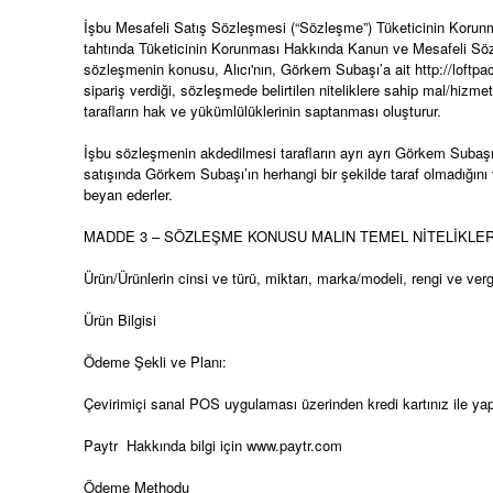
İşbu Mesafeli Satış Sözleşmesi (“Sözleşme”) Tüketicinin Korun
tahtında Tüketicinin Korunması Hakkında Kanun ve Mesafeli Sözle
sözleşmenin konusu, Alıcı'nın, Görkem Subaşı’a ait http://loftpac
sipariş verdiği, sözleşmede belirtilen niteliklere sahip mal/hizm
tarafların hak ve yükümlülüklerinin saptanması oluşturur.
İşbu sözleşmenin akdedilmesi tarafların ayrı ayrı Görkem Subaşı
satışında Görkem Subaşı’ın herhangi bir şekilde taraf olmadığını 
beyan ederler.
MADDE 3 – SÖZLEŞME KONUSU MALIN TEMEL NİTELİKLER
Ürün/Ürünlerin cinsi ve türü, miktarı, marka/modeli, rengi ve vergil
Ürün Bilgisi
Ödeme Şekli ve Planı:
Çevirimiçi sanal POS uygulaması üzerinden kredi kartınız ile yap
Paytr Hakkında bilgi için www.paytr.com
Ödeme Methodu