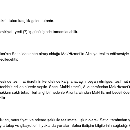
it tutarı karşılık gelen tutardır.
Sevkiyat, yedi (7) iş günü içinde tamamlanabilir.
cı’nın Satıcı’dan satın almış olduğu Mal/Hizmet’in Alıcı’ya teslim edilmesiyle i
edilecektir.
sitesinde teslimat ücretinin kendisince karşılanacağını beyan etmişse, teslimat ma
üt edilen sürede yapılır. Satıcı Mal/Hizmet’i, Alıcı tarafından Mal/Hizmet’in
 hakkını saklı tutar. Herhangi bir nedenle Alıcı tarafından Mal/Hizmet bedeli öd
lir.
leri, satış fiyatı ve ödeme şekli ile teslimata ilişkin olarak Satıcı tarafından 
la talep ve şikayetlerini yukarıda yer alan Satıcı iletişim bilgilerinin sağladığı k