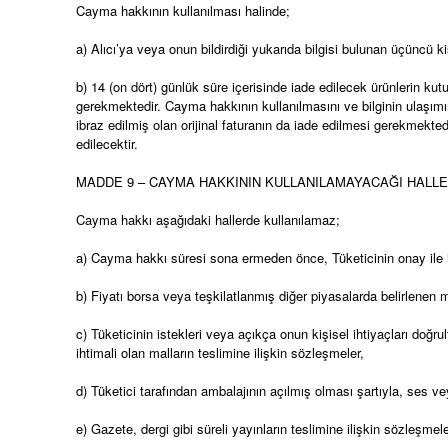
Cayma hakkının kullanılması halinde;
a) Alıcı’ya veya onun bildirdiği yukarıda bilgisi bulunan üçüncü k
b) 14 (on dört) günlük süre içerisinde iade edilecek ürünlerin kut
gerekmektedir. Cayma hakkının kullanılmasını ve bilginin ulaşımını 
ibraz edilmiş olan orijinal faturanın da iade edilmesi gerekmekted
edilecektir.
MADDE 9 – CAYMA HAKKININ KULLANILAMAYACAĞI HALL
Cayma hakkı aşağıdaki hallerde kullanılamaz;
a) Cayma hakkı süresi sona ermeden önce, Tüketicinin onay ile 
b) Fiyatı borsa veya teşkilatlanmış diğer piyasalarda belirlenen m
c) Tüketicinin istekleri veya açıkça onun kişisel ihtiyaçları doğ
ihtimali olan malların teslimine ilişkin sözleşmeler,
d) Tüketici tarafından ambalajının açılmış olması şartıyla, ses v
e) Gazete, dergi gibi süreli yayınların teslimine ilişkin sözleşmel