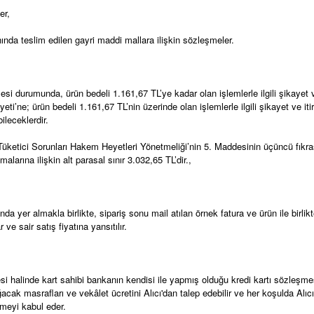
ler,
anında teslim edilen gayri maddi mallara ilişkin sözleşmeler.
mesi durumunda, ürün bedeli 1.161,67 TL’ye kadar olan işlemlerle ilgili şikayet v
’ne; ürün bedeli 1.161,67 TL’nin üzerinde olan işlemlerle ilgili şikayet ve itir
ileceklerdir.
üketici Sorunları Hakem Heyetleri Yönetmeliği’nin 5. Maddesinin üçüncü fıkras
larına ilişkin alt parasal sınır 3.032,65 TL’dir.,
nda yer almakla birlikte, sipariş sonu mail atılan örnek fatura ve ürün ile birlik
e sair satış fiyatına yansıtılır.
mesi halinde kart sahibi bankanın kendisi ile yapmış olduğu kredi kartı sözle
ğacak masrafları ve vekâlet ücretini Alıcı'dan talep edebilir ve her koşulda Al
emeyi kabul eder.