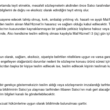
rtamda teyit etmekle, mesafeli sözleşmelerin akdinden önce Satıcı tarafından t
 bilgilerini de doğru ve eksiksiz olarak edindiğini teyit etmiş olur.
yene edecek tahrip olmuş, kırık, ambalajı yırtılmış vb. hasarlı ve ayıplı Mal/
sinden teslim alınan Mal/Hizmet’in hasarsız ve sağlam olduğu kabul edilecektir.
n Alıcı'nın kusurundan kaynaklanmayan bir şekilde yetkisiz kişilerce haksız veya 
de, Alıcı kendisine teslim edilmiş olması kaydıyla Mal/Hizmet’i 3 (üç) gün iç
larak, sağlam, eksiksiz, siparişte belirtilen niteliklere uygun ve varsa garanti
i engelleyen olağanüstü durumlar nedeni ile sözleşme konusu ürünü süresi iç
'dan başka bir kişiye teslim edilecek ise, teslim edilecek kişinin teslimat
bir gerekçe göstermeksizin teslim aldığı veya sözleşmenin imzalandığı tarihten
diriminin Satıcı’ya ulaşması tarihinden itibaren Satıcı’nın malı geri alacağı
şim bilgileri kanalı ile gönderilebilecektir.
vzuat hükümlerine uygun olarak bildirimde bulunulması şarttır.