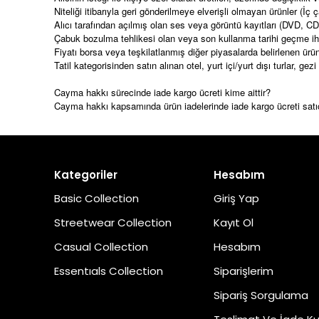
Niteliği itibarıyla geri gönderilmeye elverişli olmayan ürünler 
Alıcı tarafından açılmış olan ses veya görüntü kayıtları (DVD, CD 
Çabuk bozulma tehlikesi olan veya son kullanma tarihi geçme iht
Fiyatı borsa veya teşkilatlanmış diğer piyasalarda belirlenen ürü
Tatil kategorisinden satın alınan otel, yurt içi/yurt dışı turlar, g
Cayma hakkı sürecinde iade kargo ücreti kime aittir?
Cayma hakkı kapsamında ürün iadelerinde iade kargo ücreti satıcılar
Kategoriler
Hesabım
Basic Collection
Giriş Yap
Streetwear Collection
Kayıt Ol
Casual Collection
Hesabım
Essentıals Collection
Siparişlerim
Sipariş Sorgulama