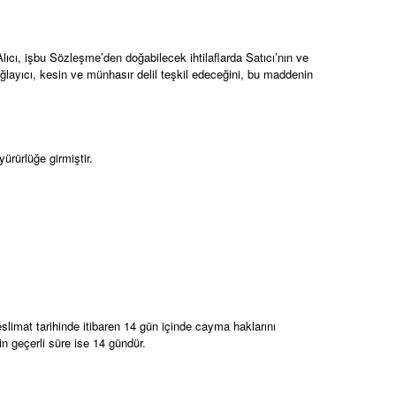
lıcı, işbu Sözleşme’den doğabilecek ihtilaflarda Satıcı’nın ve
bağlayıcı, kesin ve münhasır delil teşkil edeceğini, bu maddenin
ürürlüğe girmiştir.
eslimat tarihinde itibaren 14 gün içinde cayma haklarını
n geçerli süre ise 14 gündür.