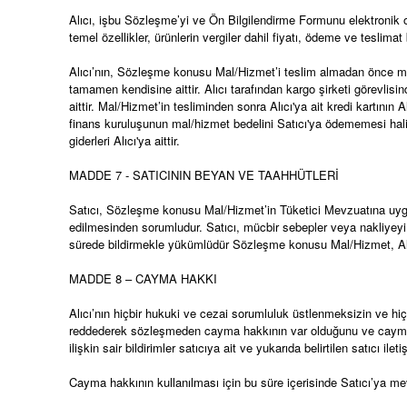
Alıcı, işbu Sözleşme’yi ve Ön Bilgilendirme Formunu elektronik o
temel özellikler, ürünlerin vergiler dahil fiyatı, ödeme ve teslimat
Alıcı’nın, Sözleşme konusu Mal/Hizmet’i teslim almadan önce mua
tamamen kendisine aittir. Alıcı tarafından kargo şirketi görevli
aittir. Mal/Hizmet’in tesliminden sonra Alıcı'ya ait kredi kartını
finans kuruluşunun mal/hizmet bedelini Satıcı'ya ödememesi halin
giderleri Alıcı'ya aittir.
MADDE 7 - SATICININ BEYAN VE TAAHHÜTLERİ
Satıcı, Sözleşme konusu Mal/Hizmet’in Tüketici Mevzuatına uygun o
edilmesinden sorumludur. Satıcı, mücbir sebepler veya nakliyey
sürede bildirmekle yükümlüdür Sözleşme konusu Mal/Hizmet, Alıcı
MADDE 8 – CAYMA HAKKI
Alıcı’nın hiçbir hukuki ve cezai sorumluluk üstlenmeksizin ve hiç
reddederek sözleşmeden cayma hakkının var olduğunu ve cayma bil
ilişkin sair bildirimler satıcıya ait ve yukarıda belirtilen satıcı ileti
Cayma hakkının kullanılması için bu süre içerisinde Satıcı’ya me