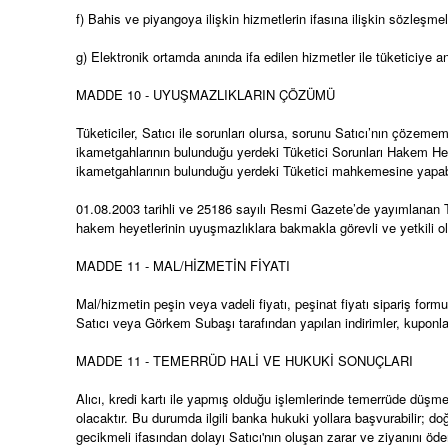
f) Bahis ve piyangoya ilişkin hizmetlerin ifasına ilişkin sözleşme
g) Elektronik ortamda anında ifa edilen hizmetler ile tüketiciye 
MADDE 10 - UYUŞMAZLIKLARIN ÇÖZÜMÜ
Tüketiciler, Satıcı ile sorunları olursa, sorunu Satıcı’nın çözeme
ikametgahlarının bulunduğu yerdeki Tüketici Sorunları Hakem Heyeti
ikametgahlarının bulunduğu yerdeki Tüketici mahkemesine yapab
01.08.2003 tarihli ve 25186 sayılı Resmi Gazete’de yayımlanan T
hakem heyetlerinin uyuşmazlıklara bakmakla görevli ve yetkili olma
MADDE 11 - MAL/HİZMETİN FİYATI
Mal/hizmetin peşin veya vadeli fiyatı, peşinat fiyatı sipariş formu
Satıcı veya Görkem Subaşı tarafından yapılan indirimler, kuponlar v
MADDE 11 - TEMERRÜD HALİ VE HUKUKİ SONUÇLARI
Alıcı, kredi kartı ile yapmış olduğu işlemlerinde temerrüde düş
olacaktır. Bu durumda ilgili banka hukuki yollara başvurabilir; do
gecikmeli ifasından dolayı Satıcı'nın oluşan zarar ve ziyanını öd