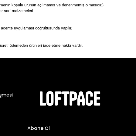
debilmenin koşulu ürünün açılmamış ve denenmemiş olmasıdır.)
yar sarf malzemeleri
ıcı acente uygulaması doğrultusunda yapılır.
o ücreti ödemeden ürünleri iade etme hakkı vardır.
eşmesi
Abone Ol