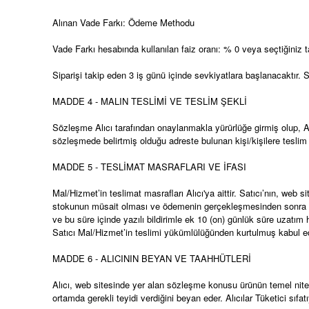
Alınan Vade Farkı: Ödeme Methodu
Vade Farkı hesabında kullanılan faiz oranı: % 0 veya seçtiğiniz taks
Siparişi takip eden 3 iş günü içinde sevkiyatlara başlanacaktır. 
MADDE 4 - MALIN TESLİMİ VE TESLİM ŞEKLİ
Sözleşme Alıcı tarafından onaylanmakla yürürlüğe girmiş olup, Alı
sözleşmede belirtmiş olduğu adreste bulunan kişi/kişilere teslim 
MADDE 5 - TESLİMAT MASRAFLARI VE İFASI
Mal/Hizmet’in teslimat masrafları Alıcı'ya aittir. Satıcı’nın, web 
stokunun müsait olması ve ödemenin gerçekleşmesinden sonra taahh
ve bu süre içinde yazılı bildirimle ek 10 (on) günlük süre uzatım
Satıcı Mal/Hizmet’in teslimi yükümlülüğünden kurtulmuş kabul edi
MADDE 6 - ALICININ BEYAN VE TAAHHÜTLERİ
Alıcı, web sitesinde yer alan sözleşme konusu ürünün temel nitelik
ortamda gerekli teyidi verdiğini beyan eder. Alıcılar Tüketici sıfatıy