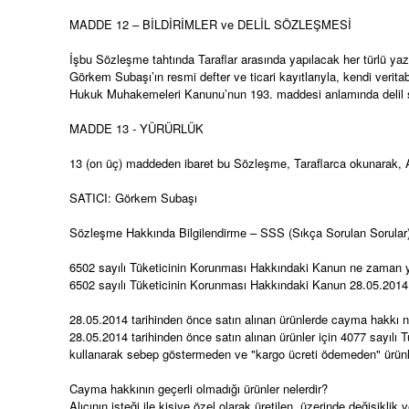
MADDE 12 – BİLDİRİMLER ve DELİL SÖZLEŞMESİ
İşbu Sözleşme tahtında Taraflar arasında yapılacak her türlü yazı
Görkem Subaşı’ın resmi defter ve ticari kayıtlarıyla, kendi verita
Hukuk Muhakemeleri Kanunu’nun 193. maddesi anlamında delil sö
MADDE 13 - YÜRÜRLÜK
13 (on üç) maddeden ibaret bu Sözleşme, Taraflarca okunarak, Al
SATICI: Görkem Subaşı
Sözleşme Hakkında Bilgilendirme – SSS (Sıkça Sorulan Sorular
6502 sayılı Tüketicinin Korunması Hakkındaki Kanun ne zaman yü
6502 sayılı Tüketicinin Korunması Hakkındaki Kanun 28.05.2014 ta
28.05.2014 tarihinden önce satın alınan ürünlerde cayma hakkı nas
28.05.2014 tarihinden önce satın alınan ürünler için 4077 sayılı 
kullanarak sebep göstermeden ve "kargo ücreti ödemeden" ürünleri
Cayma hakkının geçerli olmadığı ürünler nelerdir?
Alıcının isteği ile kişiye özel olarak üretilen, üzerinde değişiklik 