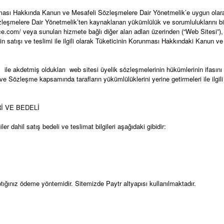
ması Hakkında Kanun ve Mesafeli Sözleşmelere Dair Yönetmelik’e uygun olarak
şmelere Dair Yönetmelik’ten kaynaklanan yükümlülük ve sorumluluklarını bildik
e.com/ veya sunulan hizmete bağlı diğer alan adları üzerinden (“Web Sitesi”), S
etin satışı ve teslimi ile ilgili olarak Tüketicinin Korunması Hakkındaki Kanu
 ile akdetmiş oldukları web sitesi üyelik sözleşmelerinin hükümlerinin ifası
ve Sözleşme kapsamında tarafların yükümlülüklerini yerine getirmeleri ile ilgi
İ VE BEDELİ
er dahil satış bedeli ve teslimat bilgileri aşağıdaki gibidir:
tığınız ödeme yöntemidir. Sitemizde Paytr altyapısı kullanılmaktadır.