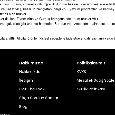
(İç çamaşırı, mayo, kozmetik gibi hijyenik durumu hassas olan ürünleri iade e
ve Kaset vb.), basılı ürünler (Kitap, dergi vb.), yazılım programları ve bilgisa
imali olan ürünler
nler (Külçe, Ziynet Altın ve Gümüş kategorisindeki tüm ürünler vb.)
ezi ve uçak bileti gibi ürün ve hizmetler. Bu ürün ve hizmetlerin iptal/iadesi, sat
a aittir. Alıcılar ürünleri kişisel sebeplerle iade etseler dahi alıcıların karg
Hakkımızda
Politikalarımız
Hakkımızda
KVKK
İletişim
Mesafeli Satış Sözl
Get The Look
Gizlilik Politikası
Sıkça Sorulan Sorular
Blog