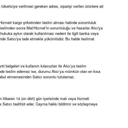
üketiciye verilmesi gereken adres, siparişi verilen ürünlere ait
Hizmeti kargo şirketinden teslim alması halinde sorumluluk
 Teslimden sonra Mal/Hizmet’in sorumluluğu ve hasarlar Alıcı'ya
hukuka aykırı olarak kullanılması nedeni ile ilgili banka veya
inde Satıcı'ya iade etmekle yükümlüdür. Bu halde teslimat
 belgeleri ve kullanım kılavuzları ile Alıcı’ya teslim
inde teslim edemez ise, durumu Alıcı’ya mümkün olan en kısa
ı kabul etmemesinden Satıcı sorumlu tutulamaz.
 itibaren 14 (on dört) gün içerisinde malı veya hizmeti
nı Satıcı taahhüt eder. Cayma hakkı bildirimi ve sözleşmeye