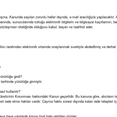
şma, Kanunda sayılan zorunlu haller dışında, e-mail aracılığıyla yapılacaktır. A
banında, sunucularında tuttuğu elektronik bilgilerin ve bilgisayar kayıtlarının, 
zleşmesi niteliğinde olduğunu kabul, beyan ve taahhüt eder.
ıcı tarafından elektronik ortamda onaylanmak suretiyle akdedilmiş ve derhal y
)
rürlüğe girdi?
rihinde yürürlüğe girmiştir.
ıl kullanılır?
Tüketicinin Korunması hakkındaki Kanun geçerlidir. Bu kanuna göre, alıcıların t
 iade etme hakları vardır. Cayma hakkı süresi dışında kalan iade talepleri içi
veya ilave yapılarak kişiye özel hale getirilen ürünler