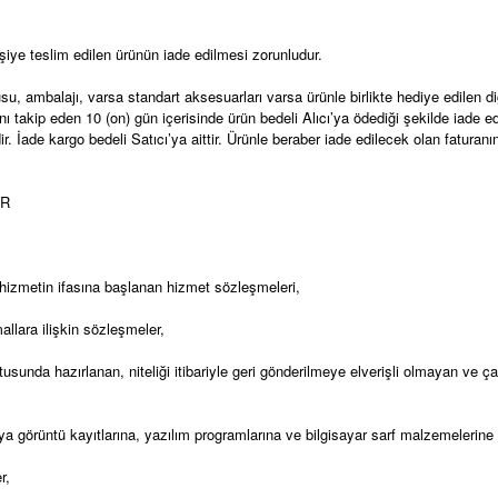
işiye teslim edilen ürünün iade edilmesi zorunludur.
usu, ambalajı, varsa standart aksesuarları varsa ürünle birlikte hediye edilen d
takip eden 10 (on) gün içerisinde ürün bedeli Alıcı’ya ödediği şekilde iade edili
ir. İade kargo bedeli Satıcı’ya aittir. Ürünle beraber iade edilecek olan fatura
ER
hizmetin ifasına başlanan hizmet sözleşmeleri,
allara ilişkin sözleşmeler,
rultusunda hazırlanan, niteliği itibariyle geri gönderilmeye elverişli olmayan v
eya görüntü kayıtlarına, yazılım programlarına ve bilgisayar sarf malzemelerine
er,