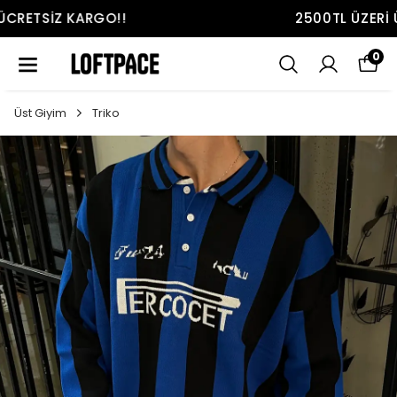
2500TL ÜZERI ÜCRETSIZ KARGO!!
0
Üst Giyim
Triko