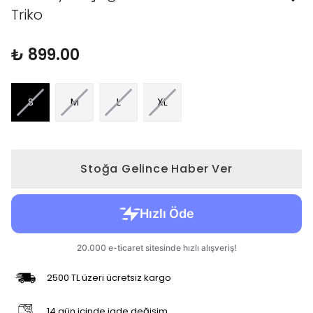
Triko
₺ 899.00
S
M
L
XL
Stoğa Gelince Haber Ver
2500 TL üzeri ücretsiz kargo
14 gün içinde iade değişim