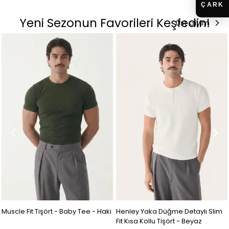
Yeni Sezonun Favorileri Keşfedin!
Üst Giyim
Muscle Fit Tişört - Baby Tee - Haki
Henley Yaka Düğme Detaylı Slim
Fit Kısa Kollu Tişört - Beyaz