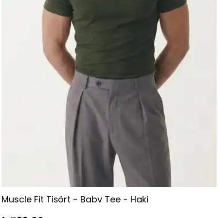
Henley Yaka Düğme Detaylı Slim Fit Kısa Kollu
Tişört - Gri