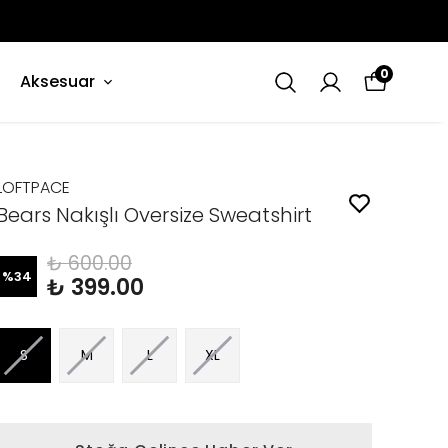
0
Aksesuar
LOFTPACE
Bears Nakışlı Oversize Sweatshirt
₺ 600.00
%
34
₺ 399.00
S
M
L
XL