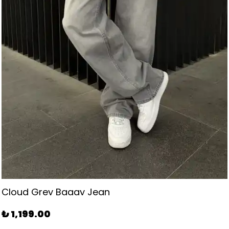
Bel Lastikli Keten Pantolon - Beyaz
₺ 899.00