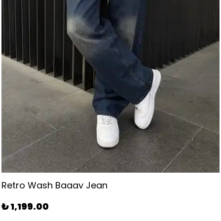
Bel Lastikli Keten Pantolon - Siyah
₺ 899.00