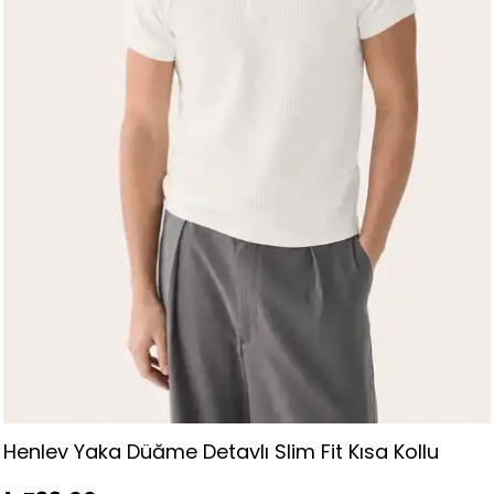
Uzun Kollu Polo Yaka Keten Gömlek - Siyah