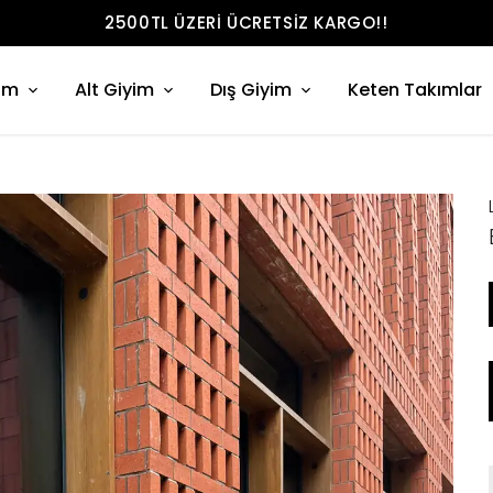
2500TL ÜZERI ÜCRETSIZ KARGO!!
im
Alt Giyim
Dış Giyim
Keten Takımlar