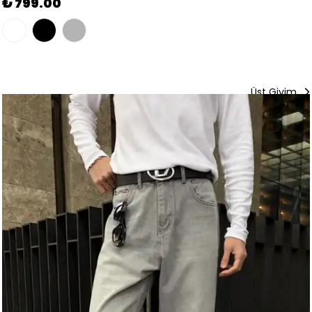
₺ 749.00
Üst Giyim