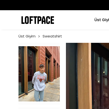
Üst Giy
Üst Giyim
Sweatshirt