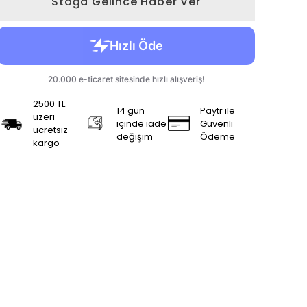
Stoğa Gelince Haber Ver
2500 TL
14 gün
Paytr ile
üzeri
içinde iade
Güvenli
ücretsiz
değişim
Ödeme
kargo