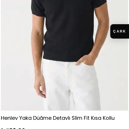
Uzun Kollu Polo Yaka Keten Gömlek - Bebe mavisi