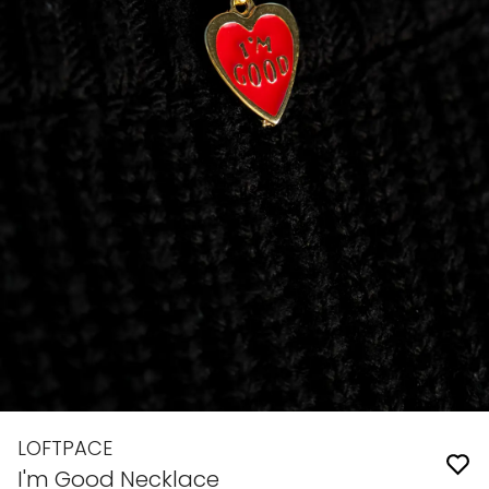
LOFTPACE
I'm Good Necklace