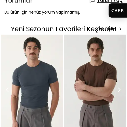
Yorumlar
Yorum Yap
Bu ürün için henüz yorum yapılmamış.
Yeni Sezonun Favorileri Keşfedin!
Üst Giyim