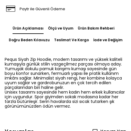
Paytr ile Güvenli Ödeme
Ürün Açıklaması
Ölçü ve Uyum
Ürün Bakım Rehberi
Doğru Beden Kılavuzu
Teslimat Ve Kargo
İade ve Değişim
Pequs Siyah Zip Hoodie, modern tasarımı ve yüksek kaliteli
kumaşıyla günlük stilin vazgeçilmez parçası olmaya aday.
Yumuşak dokulu pamuk karışımı kumaşı sayesinde gün
boyu konfor sunarken, fermuarlı yapısı ile pratik kullanım
imkânı sağlar. Minimalist siyah rengi, her kombine kolayca
uyum sağlar ve gardırobunuzun en çok tercih edilen
parçalarından biri haline gelir.
Unisex tasarımı sayesinde hem kadın hem erkek kullanıcılar
için uygundur. Spor giyimden sokak modasına kadar her
tarzla bütünleşir. Serin havalarda sizi sıcak tutarken şık
görünümünüzden ödün vermez.