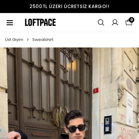
2500TL ÜZERI ÜCRETSIZ KARGO!!
0
Üst Giyim
Sweatshirt