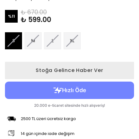
₺ 670.00
%
11
₺ 599.00
S
M
L
XL
Stoğa Gelince Haber Ver
2500 TL üzeri ücretsiz kargo
14 gün içinde iade değişim