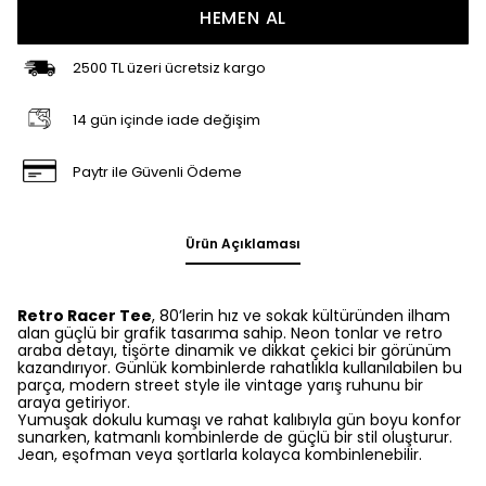
HEMEN AL
2500 TL üzeri ücretsiz kargo
14 gün içinde iade değişim
Paytr ile Güvenli Ödeme
Ürün Açıklaması
Retro Racer Tee
, 80’lerin hız ve sokak kültüründen ilham
alan güçlü bir grafik tasarıma sahip. Neon tonlar ve retro
araba detayı, tişörte dinamik ve dikkat çekici bir görünüm
kazandırıyor. Günlük kombinlerde rahatlıkla kullanılabilen bu
parça, modern street style ile vintage yarış ruhunu bir
araya getiriyor.
Yumuşak dokulu kumaşı ve rahat kalıbıyla gün boyu konfor
sunarken, katmanlı kombinlerde de güçlü bir stil oluşturur.
Jean, eşofman veya şortlarla kolayca kombinlenebilir.