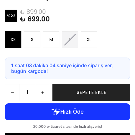
₺ 899.00
%
22
₺ 699.00
XS
S
M
L
XL
1 saat 03 dakika 03 saniye içinde sipariş ver,
bugün kargoda!
SEPETE EKLE