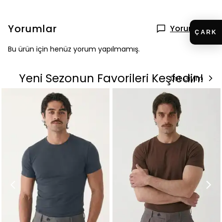
Yorumlar
Yorum Yap
Bu ürün için henüz yorum yapılmamış.
Yeni Sezonun Favorileri Keşfedin!
Üst Giyim