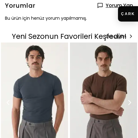
Yorumlar
Yorum Yap
Bu ürün için henüz yorum yapılmamış.
Yeni Sezonun Favorileri Keşfedin!
Üst Giyim