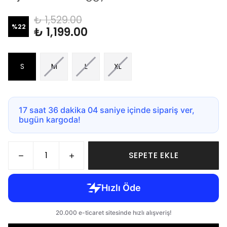
₺ 1,529.00
%
22
₺ 1,199.00
S
M
L
XL
17 saat 36 dakika 03 saniye içinde sipariş ver,
bugün kargoda!
SEPETE EKLE