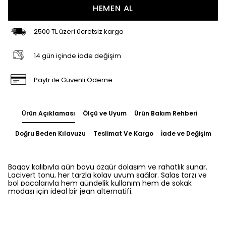
HEMEN AL
2500 TL üzeri ücretsiz kargo
14 gün içinde iade değişim
Paytr ile Güvenli Ödeme
Ürün Açıklaması
Ölçü ve Uyum
Ürün Bakım Rehberi
Doğru Beden Kılavuzu
Teslimat Ve Kargo
İade ve Değişim
Baggy kalıbıyla gün boyu özgür dolaşım ve rahatlık sunar.
Lacivert tonu, her tarzla kolay uyum sağlar. Salaş tarzı ve
bol paçalarıyla hem gündelik kullanım hem de sokak
modası için ideal bir jean alternatifi.