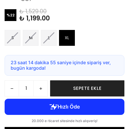
₺ 1,529.00
%
22
₺ 1,199.00
S
M
L
XL
23 saat 14 dakika 55 saniye içinde sipariş ver,
bugün kargoda!
SEPETE EKLE