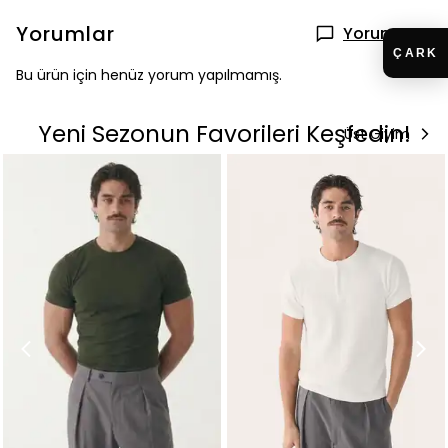
Yorumlar
Yorum Yap
Bu ürün için henüz yorum yapılmamış.
Yeni Sezonun Favorileri Keşfedin!
Üst Giyim