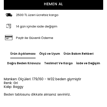
HEMEN AL
2500 TL üzeri ücretsiz kargo
14 gün içinde iade değişim
Paytr ile Güvenli Ödeme
Ürün Açıklaması
Ölçü ve Uyum
Ürün Bakım Rehberi
Doğru Beden Kılavuzu
Teslimat Ve Kargo
İade ve Değişim
Manken Ölçüleri: 179/60 - W32 beden giymiştir
Renk: Gri
Kalıp: Baggy
Beden tablosunu dikkate alırsanız seviniriz.